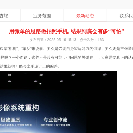
杏耀
业务范围
最新动态
联系我
用微单的思路做拍照手机, 结果到底会有多“可怕”
发布日期：2025-05-19 15:13 点击次数：163
拿“相机”、“单反”来说事。要么是强调自身望远能力的强悍，要么则是主张通
反”一样吗？平心而论，这并不是没有可能，但问题的关键在于，大家需要真正的
结果就很可能会出现设计上的偏差。