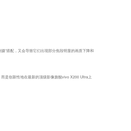
副摄”搭配，又会导致它们出现部分焦段明显的画质下降和
性地在最新的顶级影像旗舰vivo X200 Ultra上