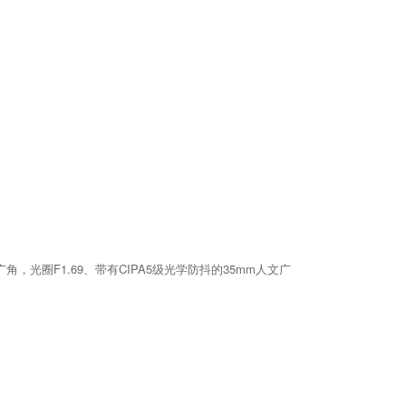
角，光圈F1.69、带有CIPA5级光学防抖的35mm人文广