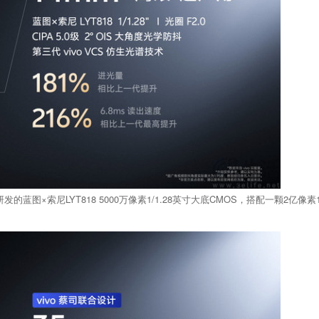
度研发的蓝图×索尼LYT818 5000万像素1/1.28英寸大底CMOS，搭配一颗2