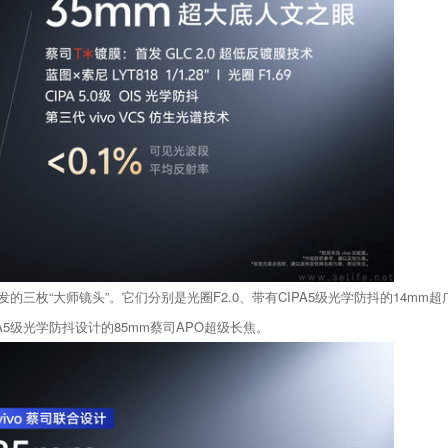
三枚“大师镜头”。它们分别是光圈F2.0、带有CIPA5级光学防抖的14mm超广
5级光学防抖设计的85mm蔡司APO超级长焦。